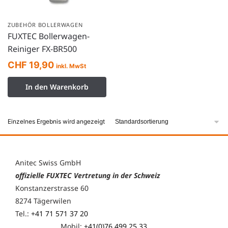
ZUBEHÖR BOLLERWAGEN
FUXTEC Bollerwagen-
Reiniger FX-BR500
CHF
19,90
inkl. MwSt
In den Warenkorb
Einzelnes Ergebnis wird angezeigt
Anitec Swiss GmbH
offizielle FUXTEC Vertretung in der Schweiz
Konstanzerstrasse 60
8274 Tägerwilen
Tel.:
+41 71 571 37 20
Mobil:
+41(0)76 499 25 33