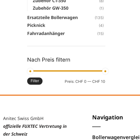
Zubehör CT-350
(8)
Zubehör GW-350
(1)
Ersatzteile Bollerwagen
(135)
Picknick
(4)
Fahrradanhänger
(15)
Nach Preis filtern
Filter
Preis:
CHF 0
—
CHF 10
Navigation
Anitec Swiss GmbH
offizielle FUXTEC Vertretung in
der Schweiz
Bollerwagenverglei