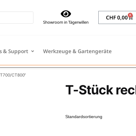
0
CHF
0,00
Showroom in Tägerwillen
s & Support
Werkzeuge & Gartengeräte
 CT700/CT800“
T-Stück re