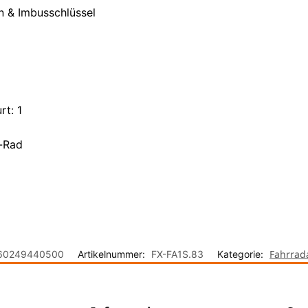
n & Imbusschlüssel
rt: 1
-Rad
Fahrrad
60249440500
Artikelnummer:
FX-FA1S.83
Kategorie: