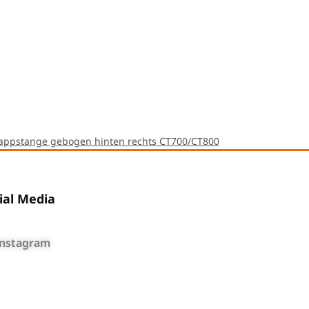
appstange gebogen hinten rechts CT700/CT800
ial Media
Instagram