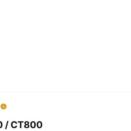
0
0 / CT800