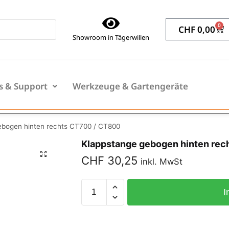
0
CHF
0,00
Showroom in Tägerwillen
s & Support
Werkzeuge & Gartengeräte
ebogen hinten rechts CT700 / CT800
Klappstange gebogen hinten rec
CHF
30,25
inkl. MwSt
I