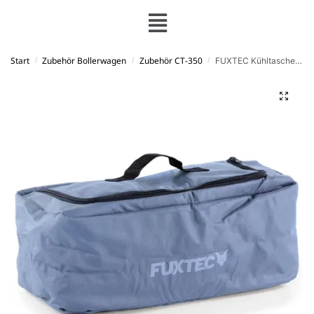
Start
Zubehör Bollerwagen
Zubehör CT-350
FUXTEC Kühltasche GRAU für Bollerwagen CT350/500/850/JW76C
/
/
/