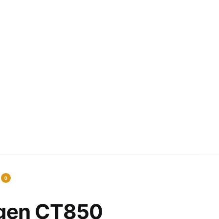
0
agen CT850