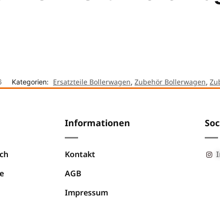
Ersatzteile Bollerwagen
Zubehör Bollerwagen
Zu
6
Kategorien:
,
,
Informationen
Soc
ch
Kontakt
e
AGB
Impressum