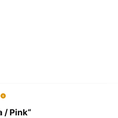
0
 / Pink“